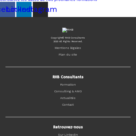
cebook
Linkedin
Instagram
Copyright© RHB Consultants
2020 All Rights Reserved.
Mentions légales
Plan du site
RHB Consultants
Formation
Consulting & AMO
Actualités
Contact
Retrouvez-nous
Sur Linkedin